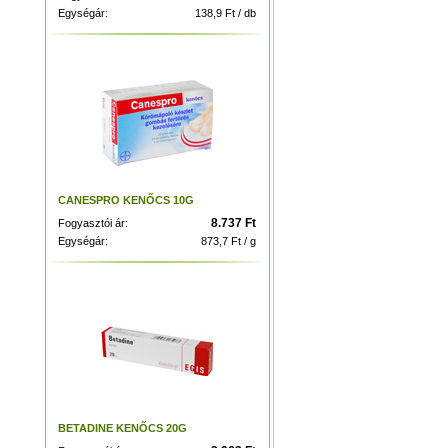
Egységár:
138,9 Ft / db
CANESPRO KENŐCS 10G
8.737 Ft
Fogyasztói ár:
Egységár:
873,7 Ft / g
BETADINE KENŐCS 20G