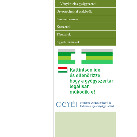
Vényköteles gyógyszerek
Orvostechnikai eszközök
Kozmetikumok
Kötszerek
Tápszerek
Egyéb termékek