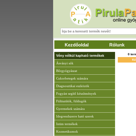
Kezdőoldal
Rólunk
0 te
Vény nélkül kapható termékek
Ké
Ásványi sók
Bőrgyógyászat
Cukorbetegek számára
Diagnosztikai eszközök
Fogyást segítő készítmények
Fültisztítók, füldugók
Gyermekek számára
Idegrendszerre ható szerek
Intim termékek
Kozmetikumok