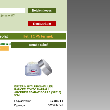
a jelszavát?
»
solat
Heti TOP5 termék
agnosztikai termékek
Termék ajánló
ár
EUCERIN HYALURON-FILLER
RÁNCFELTÖLTŐ NAPPALI
ARCKRÉM SZÁRAZ BŐRRE (SPF15)
50ML
17.880 Ft
Fogyasztói ár:
Egységár:
357,6 Ft / ml