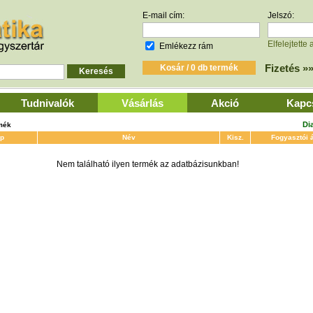
E-mail cím:
Jelszó:
Elfelejtette 
Emlékezz rám
Fizetés »
Tudnivalók
Vásárlás
Akció
Kapc
Di
rmék
p
Név
Kisz.
Fogyasztói 
Nem található ilyen termék az adatbázisunkban!