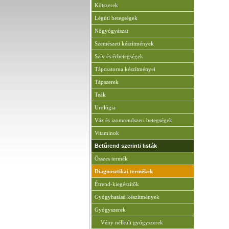
Kötszerek
Légúti betegségek
Nőgyógyászat
Szemészeti készítmények
Szív és érbetegségek
Tápcsatorna készítményei
Tápszerek
Teák
Urológia
Váz és izomrendszeri betegségek
Vitaminok
Betűrend szerinti listák
Összes termék
Diagnosztikai termékek
Étrend-kiegészítők
Gyógyhatású készítmények
Gyógyszerek
Vény nélküli gyógyszerek