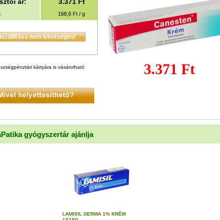
ztói ár:
3.371
Ft
168,6 Ft / g
:
3.371 Ft
szségpénztári kártyára is vásárolható
aPatika gyógyszertár ajánlja
LAMISIL DERMA 1% KRÉM
1X15G