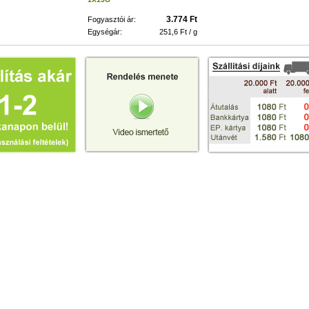
3.774 Ft
Fogyasztói ár:
Egységár:
251,6 Ft / g