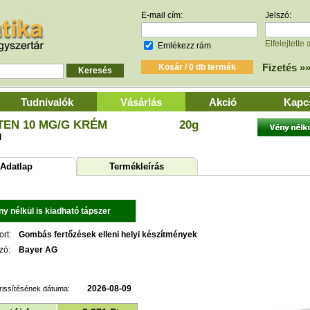
E-mail cím:
Jelszó:
Elfelejtette 
Emlékezz rám
Fizetés »
Tudnivalók
Vásárlás
Akció
Kapc
EN 10 MG/G KRÉM
20g
l
datlap
Termékleírás
ny nélkül is kiadható tápszer
rt:
Gombás fertőzések elleni helyi készítmények
zó:
Bayer AG
2026-08-09
rissítésének dátuma: