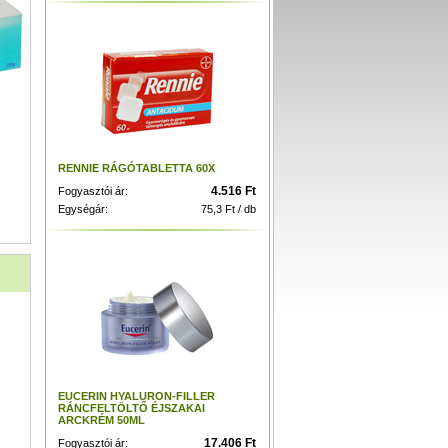
RENNIE RÁGÓTABLETTA 60X
4.516 Ft
Fogyasztói ár:
Egységár:
75,3 Ft / db
EUCERIN HYALURON-FILLER
RÁNCFELTÖLTŐ ÉJSZAKAI
ARCKRÉM 50ML
17.406 Ft
Fogyasztói ár: