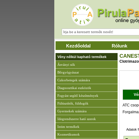
Kezdőoldal
Rólunk
CANEST
Vény nélkül kapható termékek
Clotrimazo
Ásványi sók
Bőrgyógyászat
A
Cukorbetegek számára
Diagnosztikai eszközök
Vé
Fogyást segítő készítmények
Fültisztítók, füldugók
ATC csopo
Gyermekek számára
Forgalma
Idegrendszerre ható szerek
Intim termékek
Adatok f
Kozmetikumok