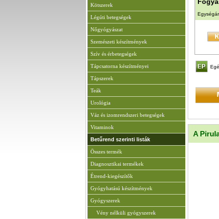
Fogyas
Kötszerek
Egységár
Légúti betegségek
Nőgyógyászat
Szemészeti készítmények
Szív és érbetegségek
Tápcsatorna készítményei
Egé
Tápszerek
Teák
Urológia
Váz és izomrendszeri betegségek
Vitaminok
A Pirul
Betűrend szerinti listák
Összes termék
Diagnosztikai termékek
Étrend-kiegészítők
Gyógyhatású készítmények
Gyógyszerek
Vény nélküli gyógyszerek