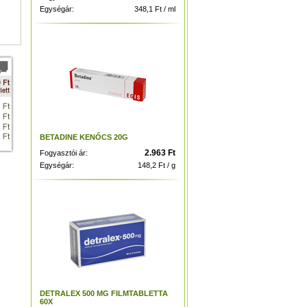
Egységár:
348,1 Ft / ml
BETADINE KENŐCS 20G
2.963 Ft
Fogyasztói ár:
Egységár:
148,2 Ft / g
DETRALEX 500 MG FILMTABLETTA
60X