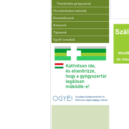
Vényköteles gyógyszerek
Orvostechnikai eszközök
Kozmetikumok
Kötszerek
Tápszerek
Egyéb termékek