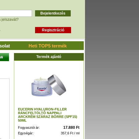
a jelszavát?
»
solat
Heti TOP5 termék
Termék ajánló
EUCERIN HYALURON-FILLER
RÁNCFELTÖLTŐ NAPPALI
ARCKRÉM SZÁRAZ BŐRRE (SPF15)
50ML
17.880 Ft
Fogyasztói ár:
Egységár:
357,6 Ft / ml