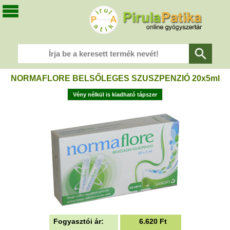
NORMAFLORE BELSŐLEGES SZUSZPENZIÓ 20x5ml
Vény nélkül is kiadható tápszer
Fogyasztói ár:
6.620
Ft