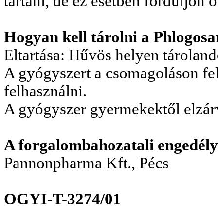
tartani, de ez esetben forduljon 
Hogyan kell tárolni a Phlogos
Eltartása: Hűvös helyen tároland
A gyógyszert a csomagoláson felt
felhasználni.
A gyógyszer gyermekektől elzárv
A forgalombahozatali engedély 
Pannonpharma
Kft.,
Pécs
OGYI-T-3274/01