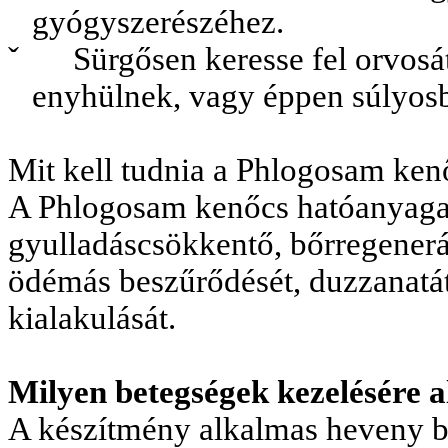
gyógyszerészéhez.
ˇ
Sürgősen keresse fel orvosá
enyhülnek, vagy éppen súlyos
Mit kell tudnia a Phlogosam ken
A Phlogosam kenőcs hatóanyaga 
gyulladáscsökkentő, bőrregenerál
ödémás beszűrődését, duzzanatá
kialakulását.
Milyen betegségek kezelésére 
A készítmény alkalmas heveny b