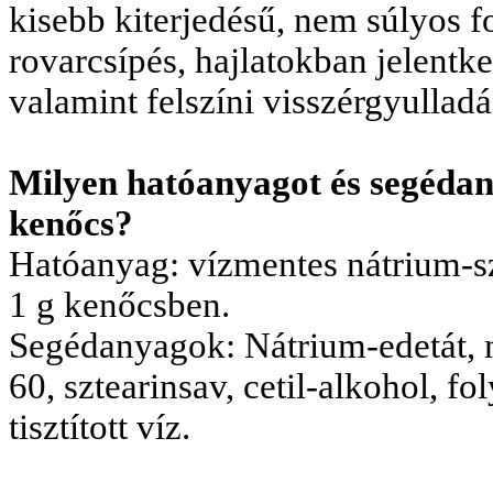
kisebb kiterjedésű, nem súlyos f
rovarcsípés, hajlatokban jelentke
valamint felszíni visszérgyulladá
Milyen hatóanyagot és segédan
kenőcs?
Hatóanyag
: vízmentes nátrium-s
1 g kenőcsben.
Segédanyagok:
Nátrium-edetát, 
60, sztearinsav, cetil-alkohol, f
tisztított víz.