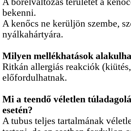
A bőrelváltozás területét a kenő
bekenni.
A kenőcs ne kerüljön szembe, sz
nyálkahártyára.
Milyen mellékhatások alakulha
Ritkán allergiás reakciók (kiütés
előfordulhatnak.
Mi a teendő véletlen túladagol
esetén?
A tubus teljes tartalmának véletl