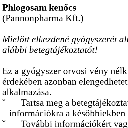
Phlogosam kenőcs
(Pannonpharma Kft.)
Mielőtt elkezdené gyógyszerét al
alábbi betegtájékoztatót!
Ez a gyógyszer orvosi vény nélk
érdekében azonban elengedhetetl
alkalmazása.
ˇ
Tartsa meg a betegtájékozta
információkra a későbbiekben i
ˇ
További információkért vagy