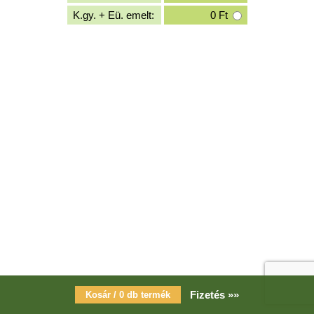
K.gy. + Eü. emelt:
0
Ft
Fizetés »»