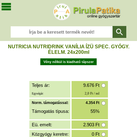
NUTRICIA NUTRIDRINK VANÍLIA ÍZÜ SPEC. GYÓGY.
ÉLELM. 24x200ml
Vény nélkül is kiadható tápszer
Teljes ár:
9.676
Ft
2,0 Ft / ml
Egységár:
Norm. támogatással:
4.354
Ft
Támogatás típusa:
55%
Eü. emelt:
2.903
Ft
Közgyógy keretre:
0
Ft