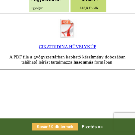
615,8 Ft / db
Egységár:
CIKATRIDINA HÜVELYKÚP
A PDF file a gyógyszertárban kapható készítmény dobozában
található leírást tartalmazza
hasonmás
formában.
Fizetés »»