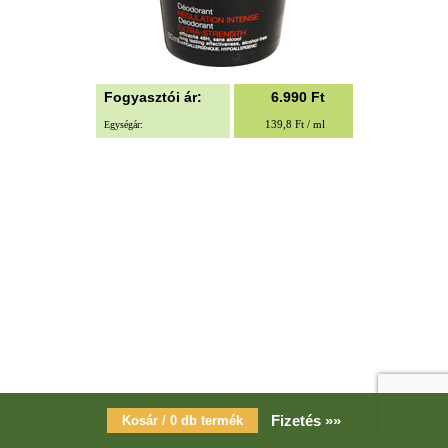
Fogyasztói ár:
6.990
Ft
139,8 Ft / ml
Egységár:
Fizetés »»