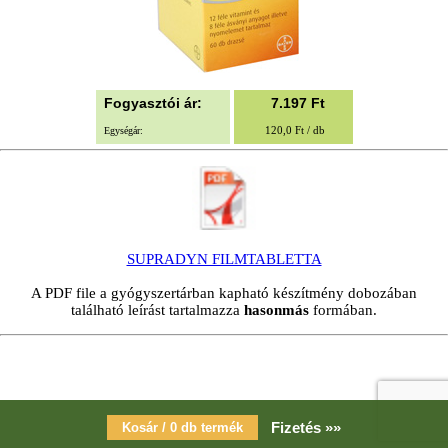
Fogyasztói ár:
7.197
Ft
120,0 Ft / db
Egységár:
SUPRADYN FILMTABLETTA
A PDF file a gyógyszertárban kapható készítmény dobozában
található leírást tartalmazza
hasonmás
formában.
Fizetés »»