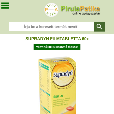
SUPRADYN FILMTABLETTA 60x
Vény nélkül is kiadható tápszer