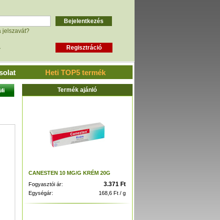
a jelszavát?
»
solat
Heti TOP5 termék
Termék ajánló
CANESTEN 10 MG/G KRÉM 20G
3.371 Ft
Fogyasztói ár:
Egységár:
168,6 Ft / g