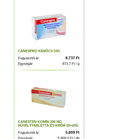
CANESPRO KENŐCS 10G
8.737 Ft
Fogyasztói ár:
Egységár:
873,7 Ft / g
CANESTEN KOMBI 200 MG
HÜVELYTABLETTA ÉS KRÉM 3X+20G
5.809 Ft
Fogyasztói ár:
Egységár:
5.809,0 Ft / db