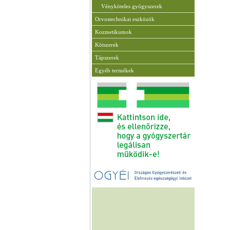
Vényköteles gyógyszerek
Orvostechnikai eszközök
Kozmetikumok
Kötszerek
Tápszerek
Egyéb termékek