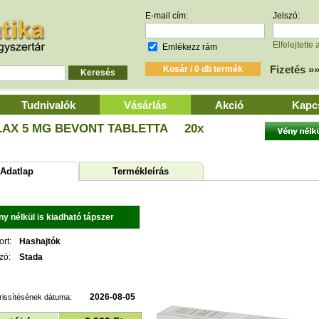
E-mail cím:
Jelszó:
Elfelejtette 
Emlékezz rám
Fizetés »
Tudnivalók
Vásárlás
Akció
Kapc
AX 5 MG BEVONT TABLETTA
20x
datlap
Termékleírás
ny nélkül is kiadható tápszer
rt:
Hashajtók
zó:
Stada
2026-08-05
rissítésének dátuma: