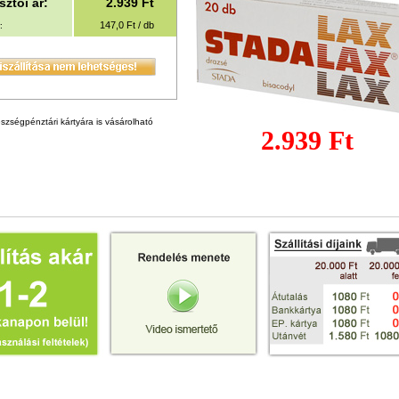
ztói ár:
2.939
Ft
147,0 Ft / db
:
szségpénztári kártyára is vásárolható
2.939 Ft