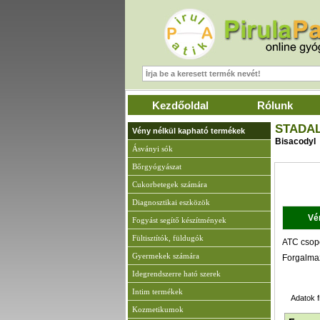
Kezdőoldal
Rólunk
STADAL
Vény nélkül kapható termékek
Bisacodyl
Ásványi sók
Bőrgyógyászat
A
Cukorbetegek számára
Diagnosztikai eszközök
Vé
Fogyást segítő készítmények
Fültisztítók, füldugók
ATC csopo
Gyermekek számára
Forgalma
Idegrendszerre ható szerek
Intim termékek
Adatok f
Kozmetikumok