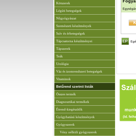
Fogyas
Kötszerek
Egységár
Légúti betegségek
Nőgyógyászat
Szemészeti készítmények
Szív és érbetegségek
Tápcsatorna készítményei
Egé
Tápszerek
Teák
Urológia
Váz és izomrendszeri betegségek
Vitaminok
Betűrend szerinti listák
Összes termék
Diagnosztikai termékek
Étrend-kiegészítők
Gyógyhatású készítmények
Gyógyszerek
Vény nélküli gyógyszerek