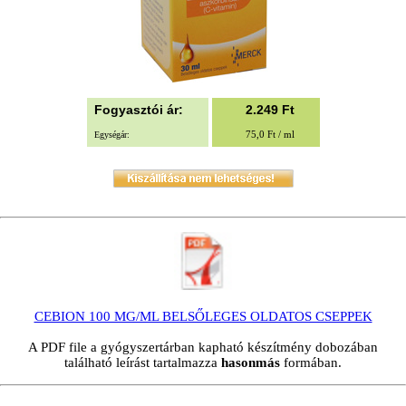
Fogyasztói ár:
2.249
Ft
75,0 Ft / ml
Egységár:
CEBION 100 MG/ML BELSŐLEGES OLDATOS CSEPPEK
A PDF file a gyógyszertárban kapható készítmény dobozában
található leírást tartalmazza
hasonmás
formában.