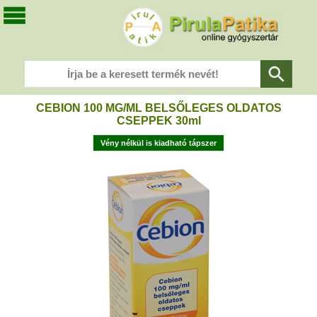
CEBION 100 MG/ML BELSŐLEGES OLDATOS
CSEPPEK 30ml
Vény nélkül is kiadható tápszer