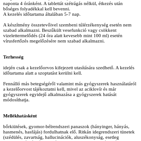
naponta 4 óránként. A tablettát szétrágás nélkül, étkezés után
bőséges folyadékkal kell bevenni.
A kezelés időtartama általában 5-7 nap.
A készítmény összetevőivel szembeni túlérzékenység esetén nem
szabad alkalmazni. Beszűkült vesefunkció vagy csökkent
vizelettermelődés (24 óra alatt kevesebb mint 100 ml) esetén
vírusfertőzés megelőzésére nem szabad alkalmazni.
Terhesség
idején csak a kezelőorvos kifejezett utasítására szedhető. A kezelés
időtartama alatt a szoptatást kerülni kell.
Fennálló más betegségéről valamint más gyógyszerek használatáról
a kezelőorvost tájékoztatni kell, mivel az aciklovír és már
gyógyszerek egyidejű alkalmazása a gyógyszerek hatását
módosíthatja.
Mellékhatásként
bőrkiütések, gyomor-bélrendszeri panaszok (hányinger, hányás,
hasmenés, hasfájás) fordulhatnak elő. Ritkán idegrendszeri tünetek
(szédülés, zavartság, hallucinációk, aluszékonyság, esetleg