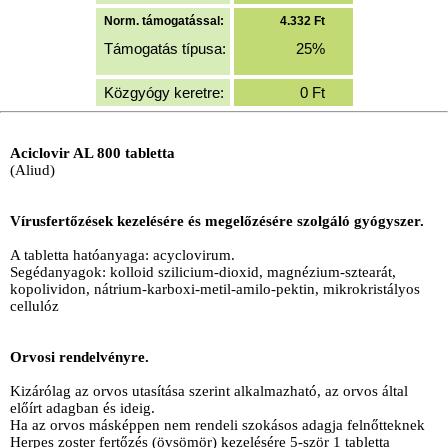
Norm. támogatással:
4.332
Ft
Támogatás típusa:
25%
Közgyógy keretre:
0
Ft
Aciclovir AL 800 tabletta
(Aliud)
Vírusfertőzések kezelésére és megelőzésére szolgáló gyógyszer.
A tabletta hatóanyaga: acyclovirum.
Segédanyagok: kolloid szilicium-dioxid, magnézium-sztearát,
kopolividon, nátrium-karboxi-metil-amilo-pektin, mikrokristályos
cellulóz
Orvosi rendelvényre.
Kizárólag az orvos utasítása szerint alkalmazható, az orvos által
előírt adagban és ideig.
Ha az orvos másképpen nem rendeli szokásos adagja felnőtteknek
Herpes zoster fertőzés (övsömör) kezelésére 5-ször 1 tabletta