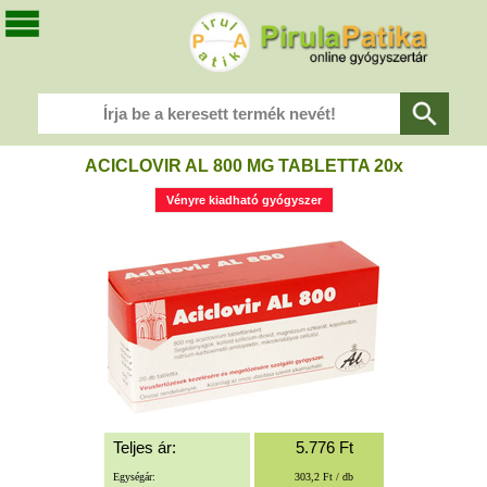
ACICLOVIR AL 800 MG TABLETTA 20x
Vényre kiadható gyógyszer
Teljes ár:
5.776
Ft
Egységár:
303,2 Ft / db