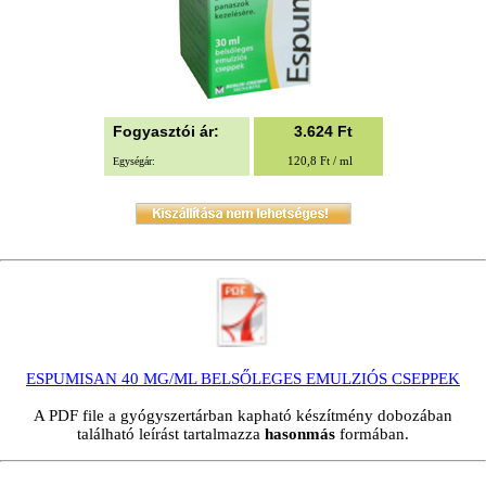
Fogyasztói ár:
3.624
Ft
120,8 Ft / ml
Egységár:
ESPUMISAN 40 MG/ML BELSŐLEGES EMULZIÓS CSEPPEK
A PDF file a gyógyszertárban kapható készítmény dobozában
található leírást tartalmazza
hasonmás
formában.