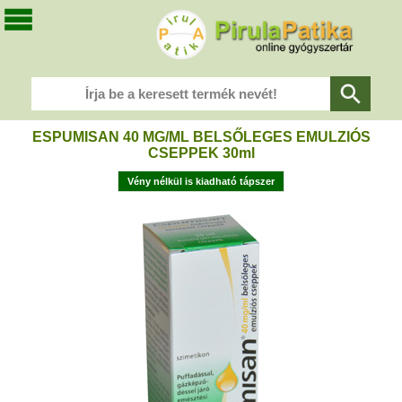
ESPUMISAN 40 MG/ML BELSŐLEGES EMULZIÓS
CSEPPEK 30ml
Vény nélkül is kiadható tápszer