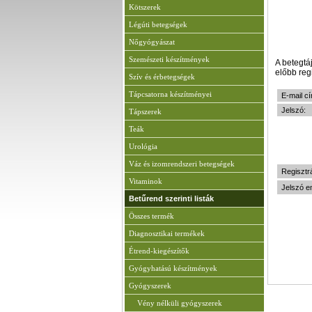
Kötszerek
Légúti betegségek
Nőgyógyászat
Szemészeti készítmények
A betegtá
előbb regi
Szív és érbetegségek
Tápcsatorna készítményei
E-mail cí
Jelszó:
Tápszerek
Teák
Urológia
Váz és izomrendszeri betegségek
Regisztr
Vitaminok
Jelszó e
Betűrend szerinti listák
Összes termék
Diagnosztikai termékek
Étrend-kiegészítők
Gyógyhatású készítmények
Gyógyszerek
Vény nélküli gyógyszerek