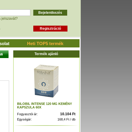
a jelszavát?
»
solat
Heti TOP5 termék
Termék ajánló
BILOBIL INTENSE 120 MG KEMÉNY
KAPSZULA 60X
10.104 Ft
Fogyasztói ár:
Egységár:
168,4 Ft / db