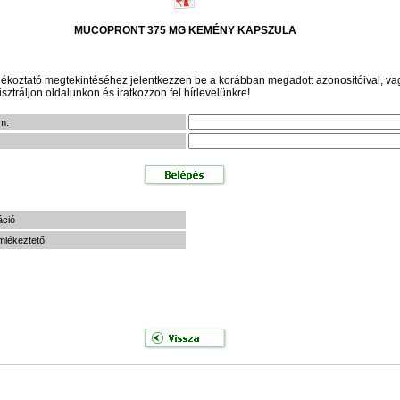
MUCOPRONT 375 MG KEMÉNY KAPSZULA
jékoztató megtekintéséhez jelentkezzen be a korábban megadott azonosítóival, va
sztráljon oldalunkon és iratkozzon fel hírlevelünkre!
m:
áció
mlékeztető