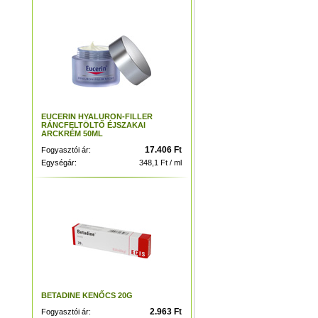
EUCERIN HYALURON-FILLER
RÁNCFELTÖLTŐ ÉJSZAKAI
ARCKRÉM 50ML
17.406 Ft
Fogyasztói ár:
Egységár:
348,1 Ft / ml
BETADINE KENŐCS 20G
2.963 Ft
Fogyasztói ár: