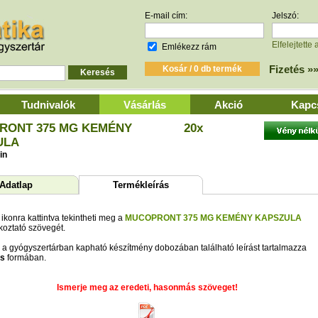
E-mail cím:
Jelszó:
Elfelejtette 
Emlékezz rám
Fizetés »
Tudnivalók
Vásárlás
Akció
Kapc
RONT 375 MG KEMÉNY
20x
ULA
in
Adatlap
Termékleírás
 ikonra kattintva tekintheti meg a
MUCOPRONT 375 MG KEMÉNY KAPSZULA
koztató szövegét.
e a gyógyszertárban kapható készítmény dobozában található leírást tartalmazza
s
formában.
Ismerje meg az eredeti, hasonmás szöveget!