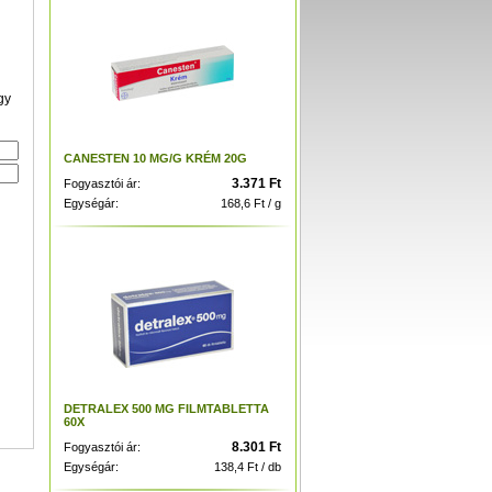
gy
CANESTEN 10 MG/G KRÉM 20G
3.371 Ft
Fogyasztói ár:
Egységár:
168,6 Ft / g
DETRALEX 500 MG FILMTABLETTA
60X
8.301 Ft
Fogyasztói ár:
Egységár:
138,4 Ft / db