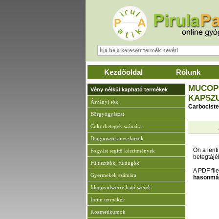
Kezdőoldal
Rólunk
MUCOP
Vény nélkül kapható termékek
KAPSZ
Ásványi sók
Carbociste
Bőrgyógyászat
Cukorbetegek számára
Diagnosztikai eszközök
Ön a lenti
Fogyást segítő készítmények
betegtájé
Fültisztítók, füldugók
A PDF fil
Gyermekek számára
hasonmá
Idegrendszerre ható szerek
Intim termékek
Kozmetikumok