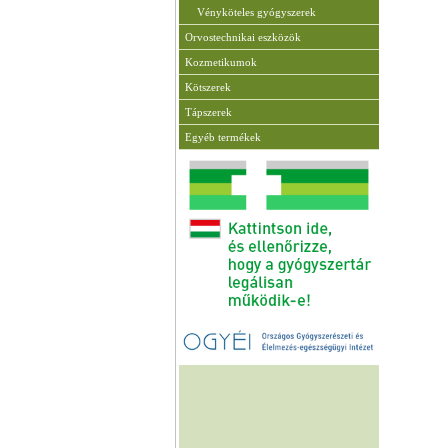
Vényköteles gyógyszerek
Orvostechnikai eszközök
Kozmetikumok
Kötszerek
Tápszerek
Egyéb termékek