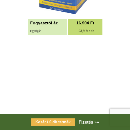
Fogyasztói ár:
16.904
Ft
93,9 Ft / db
Egységár:
Fizetés »»