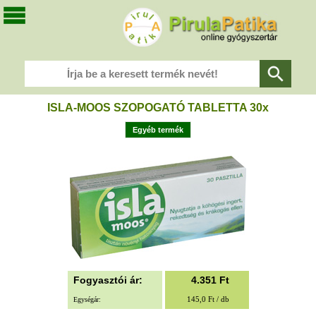
ISLA-MOOS SZOPOGATÓ TABLETTA 30x
Egyéb termék
Fogyasztói ár:
4.351
Ft
145,0 Ft / db
Egységár: