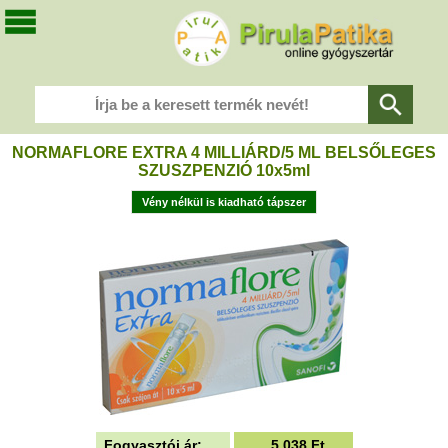
NORMAFLORE EXTRA 4 MILLIÁRD/5 ML BELSŐLEGES
SZUSZPENZIÓ 10x5ml
Vény nélkül is kiadható tápszer
Fogyasztói ár:
5.038
Ft