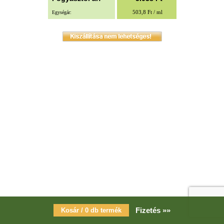
503,8 Ft / ml
Egységár:
Fizetés »»