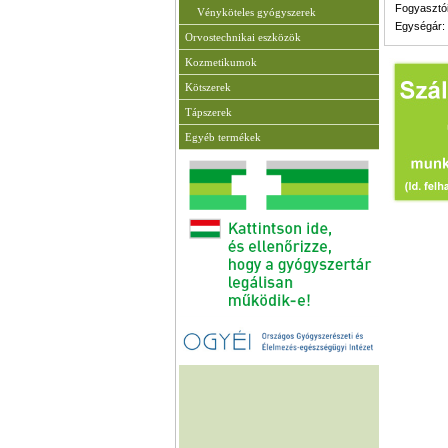
Fogyasztói
Vényköteles gyógyszerek
Egységár:
Orvostechnikai eszközök
Kozmetikumok
Kötszerek
Tápszerek
Egyéb termékek