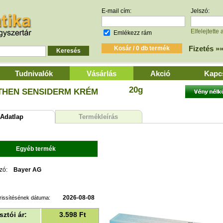
E-mail cím:
Jelszó:
Elfelejtette 
Emlékezz rám
Fizetés »
Tudnivalók
Vásárlás
Akció
Kapc
20g
THEN SENSIDERM KRÉM
datlap
Termékleírás
Egyéb termék
zó:
Bayer AG
2026-08-08
rissítésének dátuma:
ztói ár:
3.598
Ft