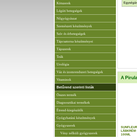
Egységár
Kötszerek
Légúti betegségek
Nőgyógyászat
Szemészeti készítmények
Szív és érbetegségek
Tápcsatorna készítményei
Tápszerek
Teák
Urológia
Váz és izomrendszeri betegségek
A Pirul
Vitaminok
Betűrend szerinti listák
Összes termék
Diagnosztikai termékek
Étrend-kiegészítők
Gyógyhatású készítmények
Gyógyszerek
SUNFLEUR
LÁBKRÉM
Vény nélküli gyógyszerek
100ML