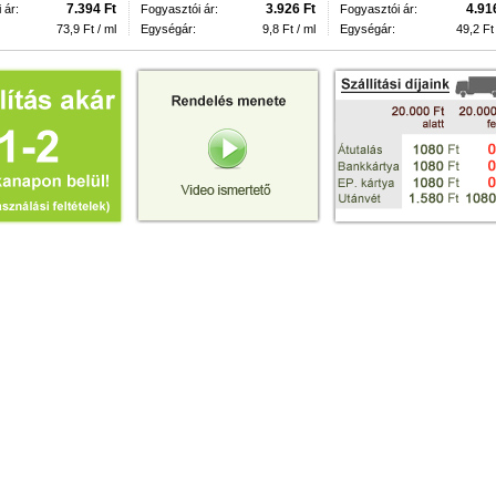
7.394 Ft
3.926 Ft
4.91
 ár:
Fogyasztói ár:
Fogyasztói ár:
73,9 Ft / ml
Egységár:
9,8 Ft / ml
Egységár:
49,2 Ft 