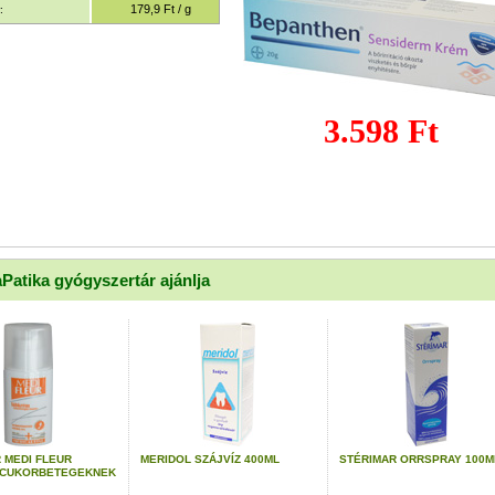
179,9 Ft / g
:
3.598 Ft
aPatika gyógyszertár ajánlja
 MEDI FLEUR
MERIDOL SZÁJVÍZ 400ML
STÉRIMAR ORRSPRAY 100M
 CUKORBETEGEKNEK