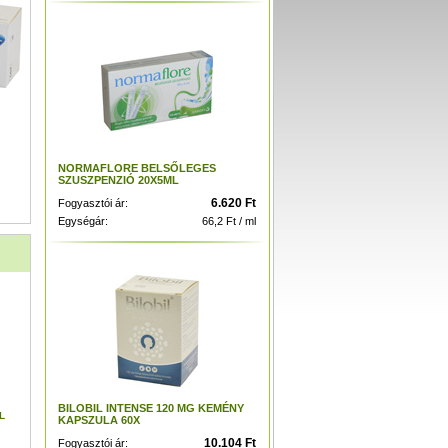
NORMAFLORE BELSŐLEGES
SZUSZPENZIÓ 20X5ML
6.620 Ft
Fogyasztói ár:
Egységár:
66,2 Ft / ml
BILOBIL INTENSE 120 MG KEMÉNY
L
KAPSZULA 60X
10.104 Ft
Fogyasztói ár: