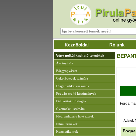
Kezdőoldal
Rólunk
BEPAN
Vény nélkül kapható termékek
Ásványi sók
Bőrgyógyászat
A
Cukorbetegek számára
Diagnosztikai eszközök
Fogyást segítő készítmények
Fültisztítók, füldugók
Forgalma
Gyermekek számára
Idegrendszerre ható szerek
Adatok f
Intim termékek
Fogyas
Kozmetikumok