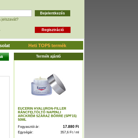
a jelszavát?
»
solat
Heti TOP5 termék
Termék ajánló
EUCERIN HYALURON-FILLER
RÁNCFELTÖLTŐ NAPPALI
ARCKRÉM SZÁRAZ BŐRRE (SPF15)
50ML
17.880 Ft
Fogyasztói ár:
Egységár:
357,6 Ft / ml