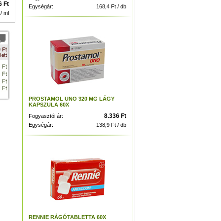
6 Ft
Egységár:
168,4 Ft / db
/ ml
PROSTAMOL UNO 320 MG LÁGY
KAPSZULA 60X
8.336 Ft
Fogyasztói ár:
Egységár:
138,9 Ft / db
RENNIE RÁGÓTABLETTA 60X