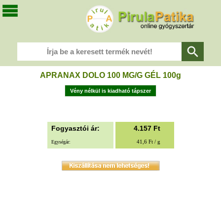
APRANAX DOLO 100 MG/G GÉL 100g
Vény nélkül is kiadható tápszer
Fogyasztói ár:
4.157
Ft
41,6 Ft / g
Egységár: