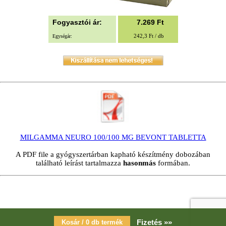
Fogyasztói ár:
7.269
Ft
242,3 Ft / db
Egységár:
MILGAMMA NEURO 100/100 MG BEVONT TABLETTA
A PDF file a gyógyszertárban kapható készítmény dobozában
található leírást tartalmazza
hasonmás
formában.
Fizetés »»