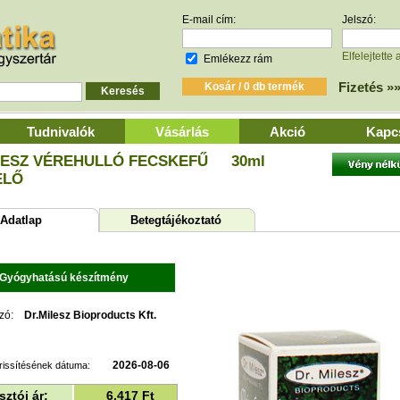
E-mail cím:
Jelszó:
Elfelejtette 
Emlékezz rám
Fizetés »
Tudnivalók
Vásárlás
Akció
Kapc
LESZ VÉREHULLÓ FECSKEFŰ
30ml
ELŐ
datlap
Betegtájékoztató
Gyógyhatású készítmény
zó:
Dr.Milesz Bioproducts Kft.
2026-08-06
rissítésének dátuma:
ztói ár:
6.417
Ft