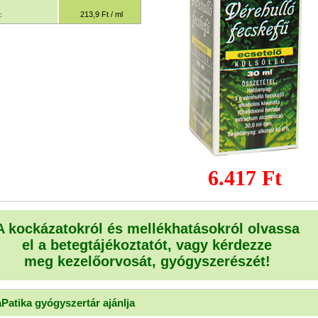
213,9 Ft / ml
:
6.417 Ft
A kockázatokról és mellékhatásokról olvassa
el a betegtájékoztatót, vagy kérdezze
meg kezelőorvosát, gyógyszerészét!
aPatika gyógyszertár ajánlja