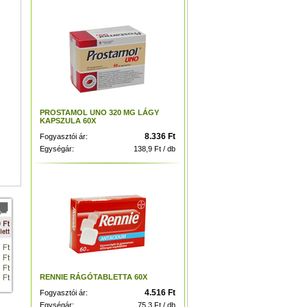
PROSTAMOL UNO 320 MG LÁGY
KAPSZULA 60X
8.336 Ft
Fogyasztói ár:
Egységár:
138,9 Ft / db
RENNIE RÁGÓTABLETTA 60X
4.516 Ft
Fogyasztói ár:
Egységár:
75,3 Ft / db