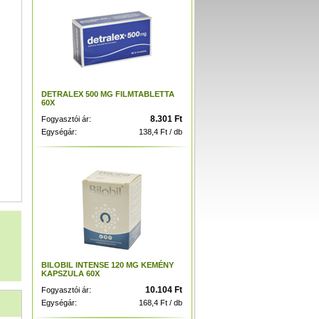
DETRALEX 500 MG FILMTABLETTA
60X
8.301 Ft
Fogyasztói ár:
Egységár:
138,4 Ft / db
BILOBIL INTENSE 120 MG KEMÉNY
KAPSZULA 60X
10.104 Ft
Fogyasztói ár:
Egységár:
168,4 Ft / db