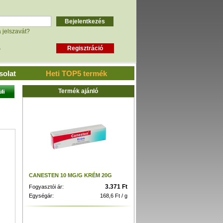
a jelszavát?
»
solat
Heti TOP5 termék
Termék ajánló
CANESTEN 10 MG/G KRÉM 20G
3.371 Ft
Fogyasztói ár:
Egységár:
168,6 Ft / g