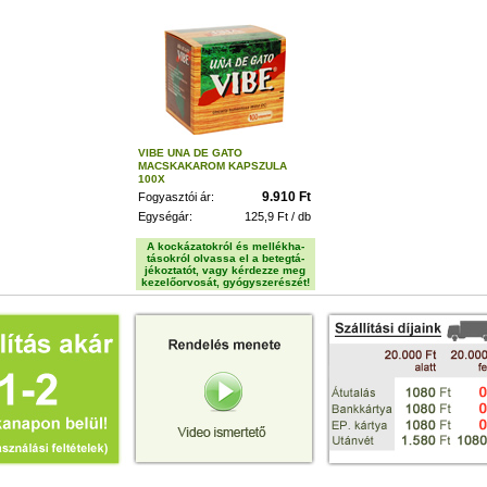
VIBE UNA DE GATO
MACSKAKAROM KAPSZULA
100X
9.910 Ft
Fogyasztói ár:
Egységár:
125,9 Ft / db
A kockázatokról és mellékha-
tásokról olvassa el a betegtá-
jékoztatót, vagy kérdezze meg
kezelőorvosát, gyógyszerészét!