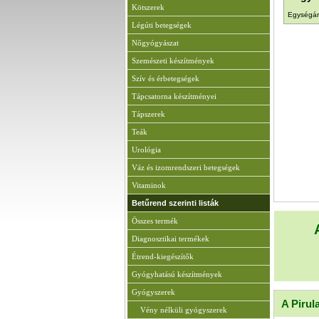
Kötszerek
Egységár
Légúti betegségek
Nőgyógyászat
Szemészeti készítmények
Szív és érbetegségek
Tápcsatorna készítményei
Tápszerek
Teák
Urológia
Váz és izomrendszeri betegségek
Vitaminok
Betűrend szerinti listák
Összes termék
Diagnosztikai termékek
Étrend-kiegészítők
Gyógyhatású készítmények
Gyógyszerek
A Pirul
Vény nélküli gyógyszerek